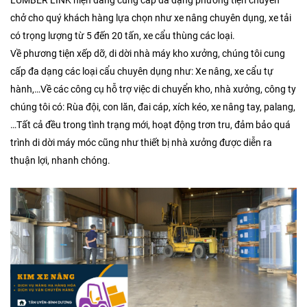
LUMBER LINK hiện đang cung cấp đa dạng phương tiện chuyên
chở cho quý khách hàng lựa chọn như xe nâng chuyên dụng, xe tải
có trọng lượng từ 5 đến 20 tấn, xe cẩu thùng các loại.
Về phương tiện xếp dỡ, di dời nhà máy kho xưởng, chúng tôi cung
cấp đa dạng các loại cẩu chuyên dụng như: Xe nâng, xe cẩu tự
hành,…Về các công cụ hỗ trợ việc di chuyển kho, nhà xưởng, công ty
chúng tôi có: Rùa đội, con lăn, đai cáp, xích kéo, xe nâng tay, palang,
…Tất cả đều trong tình trạng mới, hoạt động trơn tru, đảm bảo quá
trình di dời máy móc cũng như thiết bị nhà xưởng được diễn ra
thuận lợi, nhanh chóng.