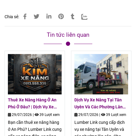
Chia sẻ:
Tin tức liên quan
Thuê Xe Nâng Hàng Ở An
Dịch Vụ Xe Nâng Tại Tân
Phú Ở Đâu? | Dịch Vụ Xe
Uyên Và Các Phường Lân
Nâng Lumber Link
Cận | Lumber Link
29/07/2026
|
39 Lượt xem
29/07/2026
|
39 Lượt xem
Bạn cần thuê xe nâng hàng
Lumber Link cung cấp dịch
ở An Phú? Lumber Link cung
vụ xe nâng tại Tân Uyên và