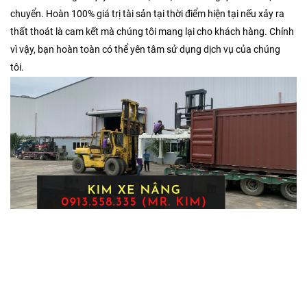
chuyển. Hoàn 100% giá trị tài sản tại thời điểm hiện tại nếu xảy ra
thất thoát là cam kết mà chúng tôi mang lại cho khách hàng. Chính
vì vậy, bạn hoàn toàn có thể yên tâm sử dụng dịch vụ của chúng
tôi.
Dich vu di doi may moc thiet bi tai An Phu, Binh Duong, nang ha
hang hoa, van chuyen may moc, don kho xuong gia tron goi tai Binh
Duong. DICH VU NANG HA MAY MOC cua chung toi luon co nhung
giai phap di doi may moc, van chuyen may moc thiet bi tu vi tri nay
sang vi tri khac; dich vu nang ha thao do may moc, van chuyen may