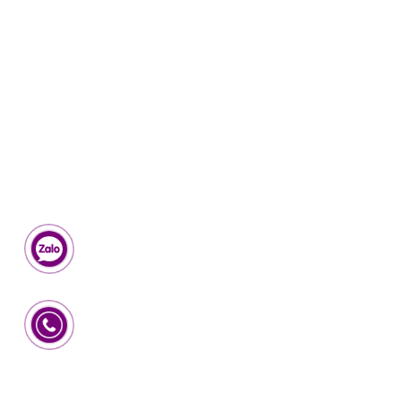
Cung cap dich vu van chuyen hang hoa tai Binh Duong gia re va
chuyen nghiep hang dau hien nay
Chung toi luon biet cach hoan thien, nang tam dich vu ngay cang
chat luong hon, vi chung toi hieu rang khach hang co the tim duoc
nhieu ca nhan, doanh nghiep van chuyen hang hoa khac tren cung
dia ban tinh Binh Duong ngay trong thoi diem hien tai.
Chi co su khac biet, dap ung yeu cau ngay cang cao cua khach
hang moi co the ton tai. Cung voi do, chung toi se mang lai cho
khach hang dich vu cho thue xe tai , cho thue xe cau hang, xe nang,
dich vu nang ha hang hoa, di doi nha xuong, chuyen nha tron goi,
chuyen van phong, kho xuong,… va nhieu dich vu khac GIA RE –
PHUC VU CHUYEN NGHIEP nhat.
dich-vu-van-chuyen-hang-hoa-tai-binh-duong