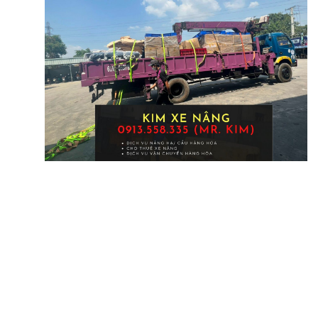
Hien nay, nhu cau tim kiem dich vu van chuyen hang hoa tai Binh
Duong di cac di tinh dang duoc cac doanh nghiep quan tam. Do do,
neu ca nhan, doanh nghiep dang can mot dich vu van chuyen hang
hoa Binh Duong gia re – phuc vu chu dao – quy trinh chuyen nghiep
thi cong ty TNHH Lumber Link chung toi hoan toan co the dap ung
tot yeu cau tu khach hang.
Dich Vu Van Tai Tai Binh Duong