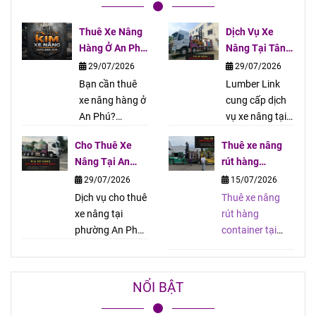
Thuê Xe Nâng
Dịch Vụ Xe
Hàng Ở An Phú
Nâng Tại Tân
Ở Đâu? | Dịch
Uyên Và Các
29/07/2026
29/07/2026
Vụ Xe Nâng
Phường Lân
Bạn cần thuê
Lumber Link
Lumber Link
Cận | Lumber
xe nâng hàng ở
cung cấp dịch
Link
An Phú?
vụ xe nâng tại
Lumber Link
Tân Uyên và
Cho Thuê Xe
Thuê xe nâng
cung cấp xe
các phường lân
Nâng Tại An
rút hàng
nâng điện, xe
cận. Cho thuê
Phú, Tân Khánh,
container tại
29/07/2026
15/07/2026
nâng dầu, tự lái
xe nâng điện,
Thủ Dầu Một |
phường Tân
Dịch vụ cho thuê
hoặc có tài xế,
Thuê xe nâng
xe nâng dầu, tự
Giá Tốt
Uyên, phường
xe nâng tại
giao xe nhanh,
rút hàng
lái hoặc có tài
Tân Khánh. LH:
phường An Phú,
giá hợp lý.
container tại
xế, giao xe
0913.558.335
phường Tân
Hotline: 0913
phường Tân
nhanh, giá
Mr.Kim
Khánh, phường
558 335. Nếu
Uyên, phường
cạnh tranh.
Thủ Dầu Một,
bạn đang tìm
Tân Khánh. LH:
Hotline: 0913
NỔI BẬT
TP. Hồ Chí Minh.
địa chỉ thuê xe
0913.558.335
558
Cho thuê xe
nâng hàng ở
Mr.Kim. Dịch vụ
335. Chúng tôi