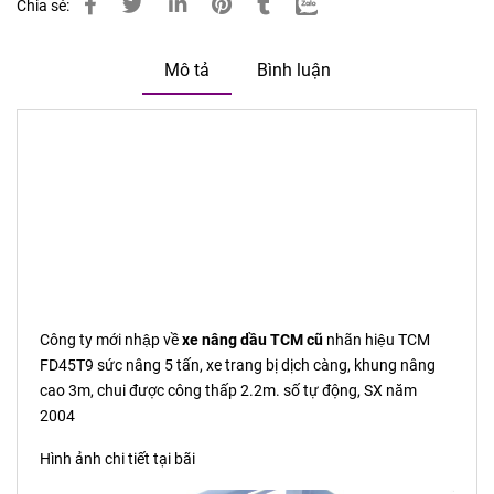
Chia sẻ:
Mô tả
Bình luận
Bán các loại
xe nâng hàng TCM cũ
động cơ Diesel 1.5-2,0-
2,5-3,0-3.5 tấn Xe nâng hàng động cơ Diesel nhãn hiệu TCM,
thương hiệu xe nâng siêu bền tại Nhật Bản: Xe nâng hàng
động cơ Diesel TCM 1.5 tấn - Diesel Forklift 1.5 tons
Xe nâng
TCM
động cơ Diesel 2.0 tấn - TCM Diesel Forklift 2.0 tons Xe
nâng Diesel TCM 2.5 tấn - Diesel Forklift TCM 2.5 tons Xe
nâng hàng Diesel 3.0 tấn TCM - Diesel Forklift TCM...
Công ty mới nhập về
xe nâng dầu TCM cũ
nhãn hiệu TCM
FD45T9 sức nâng 5 tấn, xe trang bị dịch càng, khung nâng
cao 3m, chui được công thấp 2.2m. số tự động, SX năm
2004
Hình ảnh chi tiết tại bãi