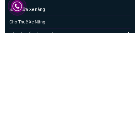
Sửa chữa Xe nâng
Cho Thuê Xe Nâng
Vận Chuyển Hàng Hoá
ĐĂNG KÍ NHẬN TIN
GỬI
© Bản quyền thuộc về Công ty TNHH Lumber Link