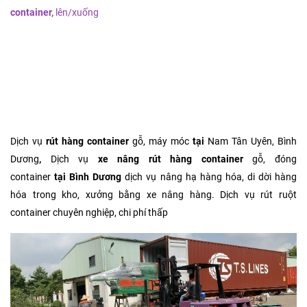
container,
lên/xuống
g mọi loại gỗ, hàng hóa, máy móc phức tạp
nhất bằng
xe nâng tại Bình Dương
Thuê
xe nâng rút hàng
container
tại
Thuê
xe nâng rút
hàng
containe
r
tại
Nam Tân Uyên, Bình Dương. Nhận
rút hàng
container,
lên/xuống mọi loại gỗ, hàng hóa, máy móc phức tạp
nhất bằng
xe nâng tại Bình Dương
Dịch vụ
rút hàng container
gỗ, máy móc
tại
Nam Tân Uyên, Bình
Dương
,
Dịch vụ
xe nâng
rút hàng container
gỗ, đóng
container
tại
Bình Dương
dịch vụ nâng hạ hàng hóa, di dời hàng
hóa trong kho, xưởng bằng xe nâng hàng. Dịch vụ rút ruột
container chuyên nghiệp, chi phí thấp