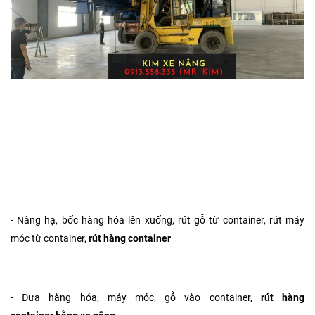
Với đội ngũ nhân viên giàu kinh nghiệm, kết hợp với trang thiết bị
máy móc được lắp đặt chuyên nghiệp, sẵn sàng cung cấp cho các
bạn một dịch vụ nâng hạ hàng hóa,
rút hàng container
tại
Bến Cát,
Bình Dương,
lắ
p đặt máy móc bằng
xe nâng
với những phương án
tối ưu và hợp lý nhất nhằm đảm bảo hiệu quả công việc, cũng như
chi phí hợp lý nhất cho khách hàng.
- Nâng hạ, bốc hàng hóa lên xuống, rút gỗ từ container, rút máy
móc từ container,
rút hàng container
- Đưa hàng hóa, máy móc, gỗ vào container,
rút hàng