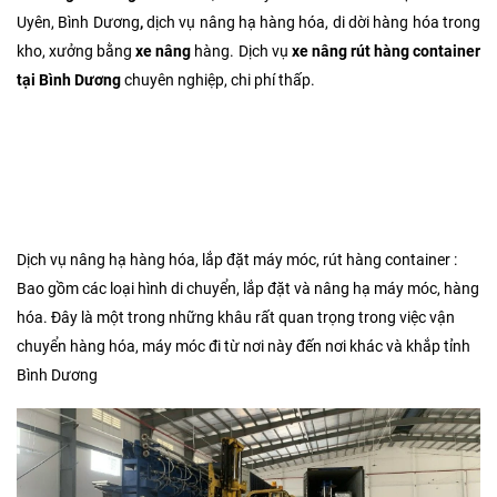
Uyên, Bình Dương
,
dịch vụ nâng hạ hàng hóa, di dời hàng hóa trong
kho, xưởng bằng
xe nâng
hàng. Dịch vụ
xe nâng
rút hàng container
tại
Bình Dương
chuyên nghiệp, chi phí thấp.
Thuê xe nâng rút hàng container tại phường Tân Uyên, phường Tân
Khánh, thue xe nang rut hang container tai phuong tan uyen binh
duong, cho thue xe nang tai phuong tan khanh, dich vu xe nang tai
tan khanh ho chi minh
Dịch vụ nâng hạ hàng hóa, lắp đặt máy móc, rút hàng container :
Bao gồm các loại hình di chuyển, lắp đặt và nâng hạ máy móc, hàng
hóa. Đây là một trong những khâu rất quan trọng trong việc vận
chuyển hàng hóa, máy móc đi từ nơi này đến nơi khác và khắp tỉnh
Bình Dương