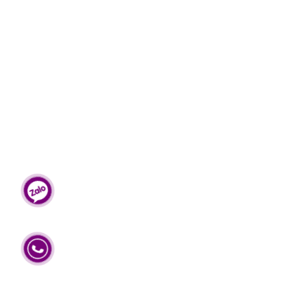
thiết bị nặng từ vị trí này đến vị trí khác. Cho thuê xe nâng di dời vật
nặng Thành Phát giúp bạn tiết kiệm chi phí và sức lao động, nâng
cao hiệu quả công việc.
+ Cho thuê xe nâng chuyển kho xưởng: Là dịch vụ vô cùng cần thiết
khi chuyển kho xưởng có các loại hàng hóa, thiết bị nặng hay cồng
kềnh. Cho thuê xe nâng chuyển kho xưởng đảm bảo an toàn cho
hàng hóa, thiết bị và công tác vận chuyển được nhanh hơn, tiện lợi
hơn.
Lý do quý khách nên sử dụng dịch vụ tại Thành Phát:
Hiện nay, CÔNG TY TNHH PHÁT TRIỂN VẬN TẢI THÀNH PHÁT là
một trong những đơn vị cho thuê xe nâng TP. Hồ Chí Minh chất
lượng và uy tín nhất tại các tỉnh thành phía Nam.